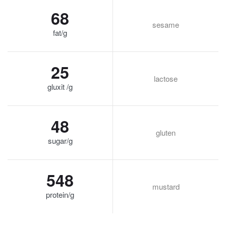
68
sesame
fat/g
25
lactose
gluxit /g
48
gluten
sugar/g
548
mustard
protein/g