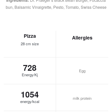
Ingredients:
Dr. Praeger’s Black Bean Burger, Focaccia
bun, Balsamic Vinaigrette, Pesto, Tomato, Swiss Cheese
Pizza
Allergies
28 cm size
728
Egg
Energy/Kj
1054
milk protein
energy/kcal